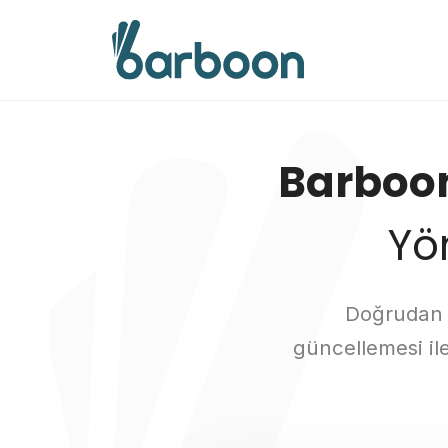
İçeriğe
atla
Barboon
Yö
Doğrudan re
güncellemesi il