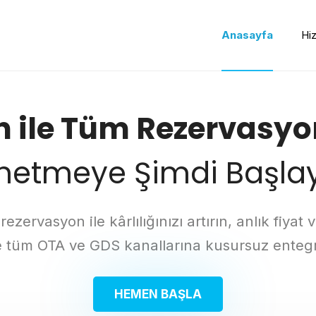
Anasayfa
Hi
 ile Tüm Rezervasyon
netmeye Şimdi Başlay
zervasyon ile kârlılığınızı artırın, anlık fiyat 
e tüm OTA ve GDS kanallarına kusursuz enteg
HEMEN BAŞLA