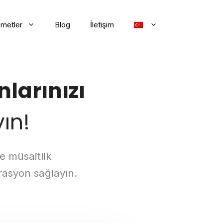
zmetler
Blog
İletişim
larınızı
ın!
ve müsaitlik
rasyon sağlayın.