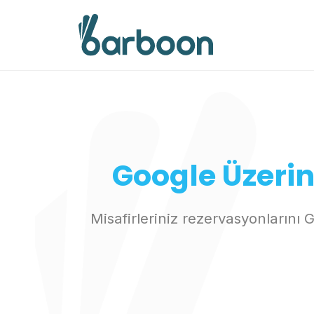
İçeriğe
atla
Google Üzeri
Misafirleriniz rezervasyonların