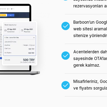
rezervasyonları art
Barboon’un Google
web sitesi aramal
sitenize yönlendiril
Acentelerden dah
sayesinde OTA’la
gerek kalmaz.
Misafirleriniz, G
ve fiyatını sorgu