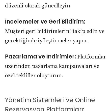
düzenli olarak güncelleyin.
İncelemeler ve Geri Bildirim:
Müşteri geri bildirimlerini takip edin ve
gerektiğinde iyileştirmeler yapın.
Pazarlama ve İndirimler:
Platformlar
üzerinden pazarlama kampanyaları ve
özel teklifler oluşturun.
Yönetim Sistemleri ve Online
Rezervasyon Platformları: