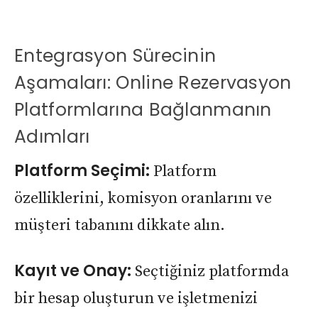
Entegrasyon Sürecinin
Aşamaları: Online Rezervasyon
Platformlarına Bağlanmanın
Adımları
Platform Seçimi:
Platform
özelliklerini, komisyon oranlarını ve
müşteri tabanını dikkate alın.
Kayıt ve Onay:
Seçtiğiniz platformda
bir hesap oluşturun ve işletmenizi