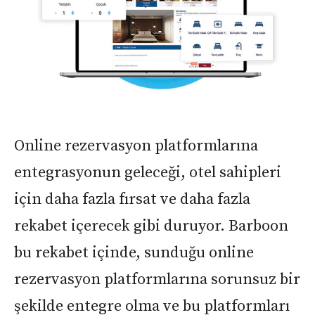
Online rezervasyon platformlarına
entegrasyonun geleceği, otel sahipleri
için daha fazla fırsat ve daha fazla
rekabet içerecek gibi duruyor. Barboon
bu rekabet içinde, sunduğu online
rezervasyon platformlarına sorunsuz bir
şekilde entegre olma ve bu platformları