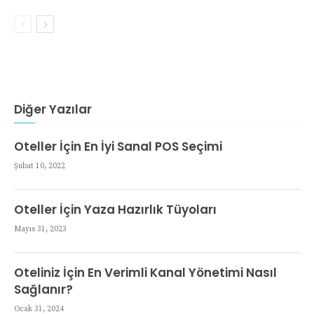
Diğer Yazılar
Oteller İçin En İyi Sanal POS Seçimi
Şubat 10, 2022
Oteller İçin Yaza Hazırlık Tüyoları
Mayıs 31, 2023
Oteliniz İçin En Verimli Kanal Yönetimi Nasıl
Sağlanır?
Ocak 31, 2024