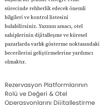
sürecinde rehberlik edecek önemli
bilgileri ve kontrol listesini
bulabilirsiniz. Yazının amacı, otel
sahiplerinin dijitalleşme ve küresel
pazarlarda varlık gösterme noktasındaki
becerilerini geliştirmelerine yardımcı
olmaktır.
Rezervasyon Platformlarının
Rolü ve Değeri & Otel
Operasyonlarını Dijitalleştirme