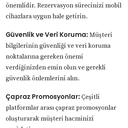
önemlidir. Rezervasyon sürecinizi mobil
cihazlara uygun hale getirin.
Güvenlik ve Veri Koruma:
Müşteri
bilgilerinin güvenliği ve veri koruma
noktalarına gereken önemi
verdiğinizden emin olun ve gerekli
güvenlik önlemlerini alın.
Çapraz Promosyonlar:
Çeşitli
platformlar arası çapraz promosyonlar
oluşturarak müşteri hacminizi