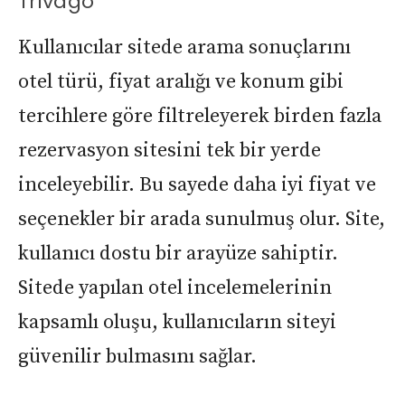
Trivago
Kullanıcılar sitede arama sonuçlarını
otel türü, fiyat aralığı ve konum gibi
tercihlere göre filtreleyerek birden fazla
rezervasyon sitesini tek bir yerde
inceleyebilir. Bu sayede daha iyi fiyat ve
seçenekler bir arada sunulmuş olur. Site,
kullanıcı dostu bir arayüze sahiptir.
Sitede yapılan otel incelemelerinin
kapsamlı oluşu, kullanıcıların siteyi
güvenilir bulmasını sağlar.