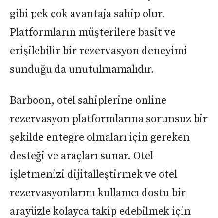
gibi pek çok avantaja sahip olur.
Platformların müşterilere basit ve
erişilebilir bir rezervasyon deneyimi
sunduğu da unutulmamalıdır.
Barboon, otel sahiplerine online
rezervasyon platformlarına sorunsuz bir
şekilde entegre olmaları için gereken
desteği ve araçları sunar. Otel
işletmenizi dijitalleştirmek ve otel
rezervasyonlarını kullanıcı dostu bir
arayüzle kolayca takip edebilmek için