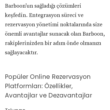
Barboon’un sağladığı çözümleri
keşfedin. Entegrasyon süreci ve
rezervasyon yönetimi noktalarında size
önemli avantajlar sunacak olan Barboon,
rakiplerinizden bir adım önde olmanızı
sağlayacaktır.
Popüler Online Rezervasyon
Platformları: Özellikler,
Avantajlar ve Dezavantajlar