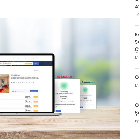
A
Şu
K
S
Ç
Ma
O
Ma
O
Ş
Ey