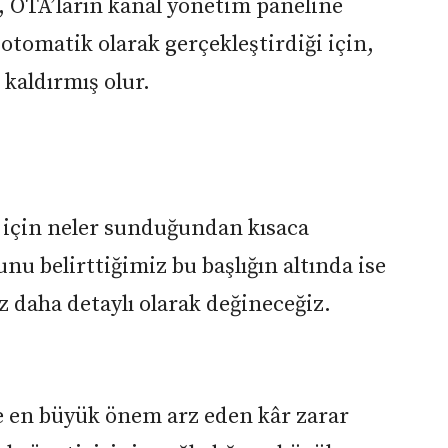
si, OTA’ların kanal yönetim paneline
 otomatik olarak gerçekleştirdiği için,
kaldırmış olur.
 için neler sunduğundan kısaca
nu belirttiğimiz bu başlığın altında ise
z daha detaylı olarak değineceğiz.
ve en büyük önem arz eden kâr zarar