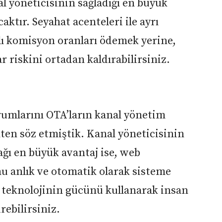
l yöneticisinin sağladığı en büyük
aktır. Seyahat acenteleri ile ayrı
lı komisyon oranları ödemek yerine,
rar riskini ortadan kaldırabilirsiniz.
urumlarını OTA’ların kanal yönetim
en söz etmiştik. Kanal yöneticisinin
ğı en büyük avantaj ise, web
u anlık ve otomatik olarak sisteme
, teknolojinin gücünü kullanarak insan
ebilirsiniz.