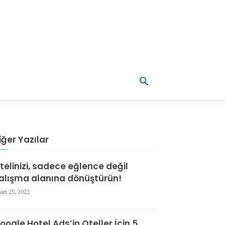
iğer Yazılar
telinizi, sadece eğlence değil
alışma alanına dönüştürün!
san 25, 2022
oogle Hotel Ads’in Oteller İçin 5